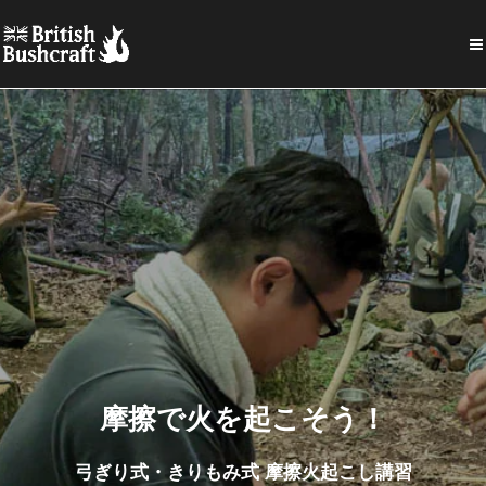
摩擦で火を起こそう！
弓ぎり式・きりもみ式 摩擦火起こし講習