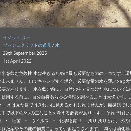
イジット リー
ブッシュクラフトの道具
/
水
29th September 2025
1st April 2022
山水を飲む危険性 水は生きるために最も必要なものの一つです。
が出来ません。 山でキャンプする場合、必要な量の水を運ぶのは
必要があります。 水を飲む前に、自然の中で見つけた水について
を信用する前に、自分自身あらゆる情報を調べることは大切です。
い。 水は見た目ではきれいに見えるかもしれませんが、顕微鏡でし
の中で以下の5つの主なことを考える必要があります。 それぞれに
虫 • 細菌 • ウイルス • 化学物質 １． 濁り 濁りとは、
された葉やその他の物質によって引き起こされます。 濁りは消化器